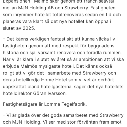
Expansionen i Malmö sker genom ett franchiseavtal
mellan MJN Holding AB och Strawberry. Fastigheten
som inrymmer hotellet totalrenoveras sedan en tid och
planeras vara klart så det nya hotellet kan öppna i
slutet av 2025.
– Det känns verkligen fantastiskt att kunna väcka liv i
fastigheten genom att med respekt för byggnadens
historia och själ varsamt renovera och förädla rummen.
När vi är klara i slutet av året så är ambitionen att vi ska
erbjuda Malmös mysigaste hotell. Det känns också
roligt att vi gör det i samarbete med Strawberry och
deras hotellkedja Home Hotel som vi vet är oerhört
uppskattat bland hotellgästerna, säger det nya hotellets
hotelldirektör Göran Ivarsson.
Fastighetsägare är Lomma Tegelfabrik.
– Vi är glada över det goda samarbetet med Strawberry
och MJN Holding. Vi ser med stor förväntan fram emot