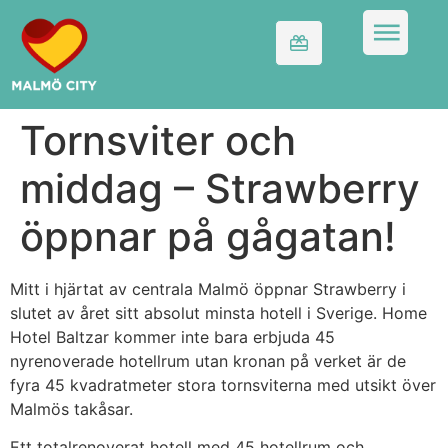
Tornsviter och
middag – Strawberry
öppnar på gågatan!
Mitt i hjärtat av centrala Malmö öppnar Strawberry i
slutet av året sitt absolut minsta hotell i Sverige. Home
Hotel Baltzar kommer inte bara erbjuda 45
nyrenoverade hotellrum utan kronan på verket är de
fyra 45 kvadratmeter stora tornsviterna med utsikt över
Malmös takåsar.
Ett totalrenoverat hotell med 45 hotellrum och