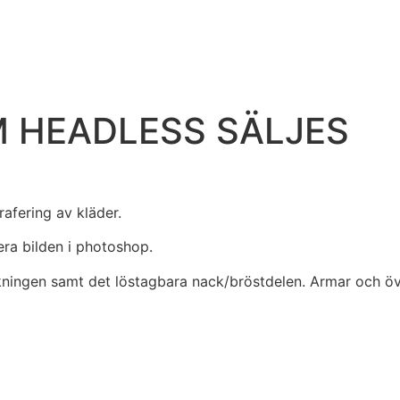
ÖPPETTIDER
EVENEMANG
UPPLEV CIT
 HEADLESS SÄLJES
afering av kläder.
a bilden i photoshop.
lkningen samt det löstagbara nack/bröstdelen. Armar och ö