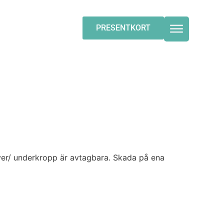
Y
HITTA HIT
PRESENTKORT
ver/ underkropp är avtagbara. Skada på ena