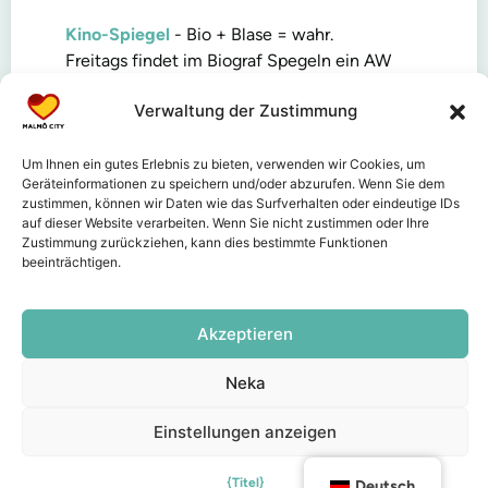
Kino-Spiegel
- Bio + Blase = wahr.
Freitags findet im Biograf Spegeln ein AW
statt. Champagner wird zum Preis von Cava
Verwaltung der Zustimmung
serviert, von der Eröffnung bis zur
Schließung! Das Angebot gilt sowohl im
Bistro als auch in der Lounge, wenn Sie Ihren
Um Ihnen ein gutes Erlebnis zu bieten, verwenden wir Cookies, um
Geräteinformationen zu speichern und/oder abzurufen. Wenn Sie dem
Wein mit einem gut ausgewählten Film
zustimmen, können wir Daten wie das Surfverhalten oder eindeutige IDs
kombinieren möchten.
auf dieser Website verarbeiten. Wenn Sie nicht zustimmen oder Ihre
Zustimmung zurückziehen, kann dies bestimmte Funktionen
KOL
- Nach der Arbeit? After Business!
beeinträchtigen.
Die ganze Woche über, von Montag bis
Freitag, ist AB im KOL. In der Bar und Lounge
Akzeptieren
werden Getränke und leichte Mahlzeiten zu
einem attraktiven Preis serviert. Kommen Sie
Neka
und mischen Sie sich an der Bar unter Ihre
Kollegen.
Einstellungen anzeigen
Stadttheater Malmö
- eine Kombination aus
AW und Kultur.
{Titel}
Deutsch