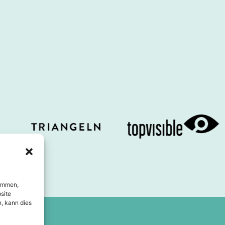
timmen,
site
, kann dies