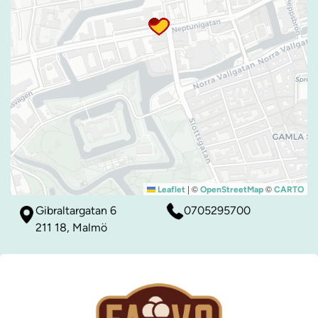
|
©
©
Leaflet
OpenStreetMap
CARTO
Gibraltargatan 6
0705295700
211 18, Malmö