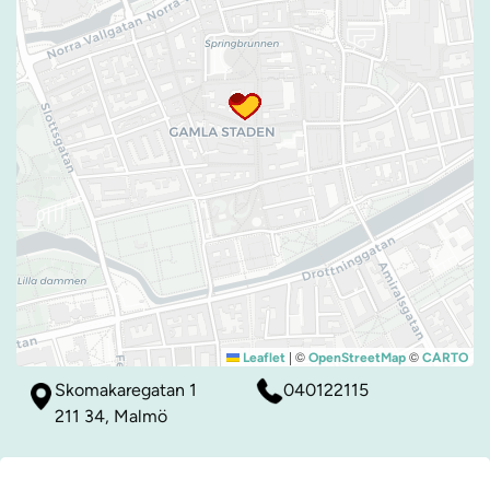
|
©
©
Leaflet
OpenStreetMap
CARTO
Skomakaregatan 1
040122115
211 34, Malmö