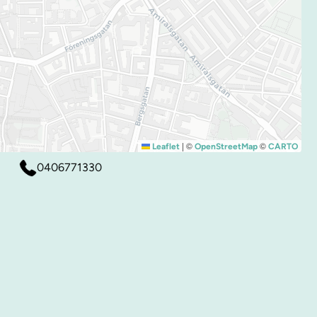
|
©
©
Leaflet
OpenStreetMap
CARTO
0406771330