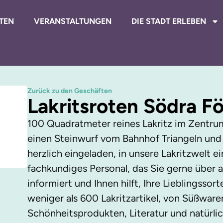
TEN
VERANSTALTUNGEN
DIE STADT ERLEBEN
Zurück zu den Geschäften
Lakritsroten Södra F
100 Quadratmeter reines Lakritz im Zentrum
einen Steinwurf vom Bahnhof Triangeln und 
herzlich eingeladen, in unsere Lakritzwelt ei
fachkundiges Personal, das Sie gerne über al
informiert und Ihnen hilft, Ihre Lieblingssort
weniger als 600 Lakritzartikel, von Süßware
Schönheitsprodukten, Literatur und natürli