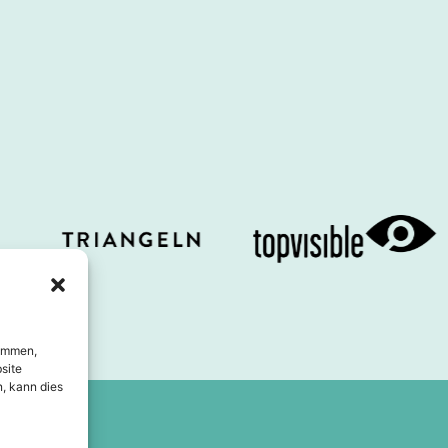
timmen,
site
, kann dies