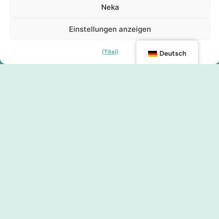
Neka
Einstellungen anzeigen
{Titel}
Deutsch
Kontakt
info@malmocity.se
presentkort@malmocity.se