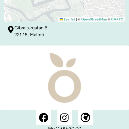
|
©
©
Leaflet
OpenStreetMap
CARTO
Gibraltargatan 6
221 18, Malmö
Mo 11:00-20:00