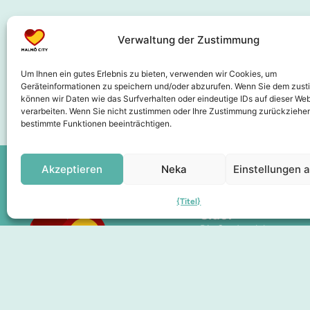
Verwaltung der Zustimmung
Kooperationspartner
Um Ihnen ein gutes Erlebnis zu bieten, verwenden wir Cookies, um
Geräteinformationen zu speichern und/oder abzurufen. Wenn Sie dem zus
können wir Daten wie das Surfverhalten oder eindeutige IDs auf dieser Web
verarbeiten. Wenn Sie nicht zustimmen oder Ihre Zustimmung zurückziehen
bestimmte Funktionen beeinträchtigen.
Akzeptieren
Neka
Einstellungen 
{Titel}
Sidor
Die Stadt erleben
Hier finden Sie
Über uns
Mitgliedschaft
Geschenkgutscheine