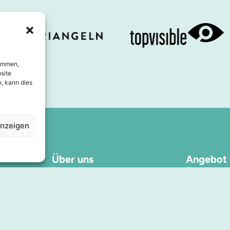
timmen,
site
, kann dies
anzeigen
Über uns
Angebot
Direktorium
Shoppa
Geschäftskonzept
Essen
Kontakt
Dienstleistu
Presse und Medien
Unterkunft
Kooperationen
Inspiration
Stadtzentrum des Jahres
Veranstaltu