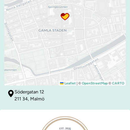
|
©
©
Leaflet
OpenStreetMap
CARTO
Södergatan 12
211 34, Malmö