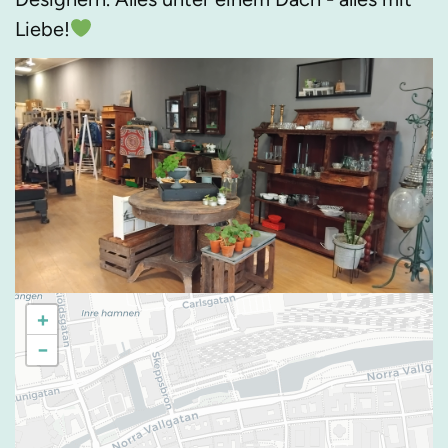
Liebe!
+
−