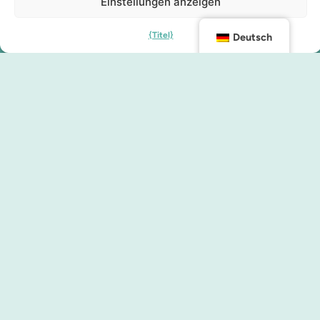
Einstellungen anzeigen
{Titel}
Deutsch
Kontakt
info@malmocity.se
presentkort@malmocity.se