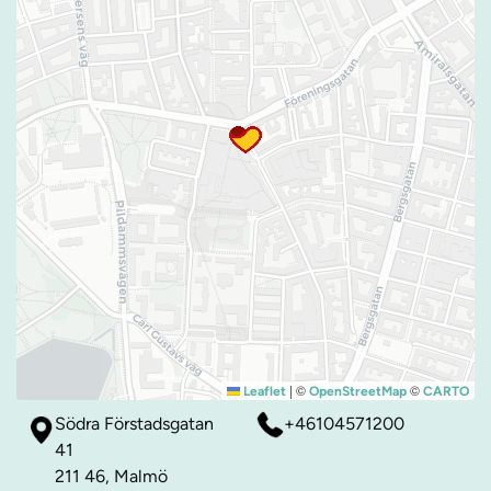
|
©
©
Leaflet
OpenStreetMap
CARTO
Södra Förstadsgatan
+46104571200
41
211 46, Malmö