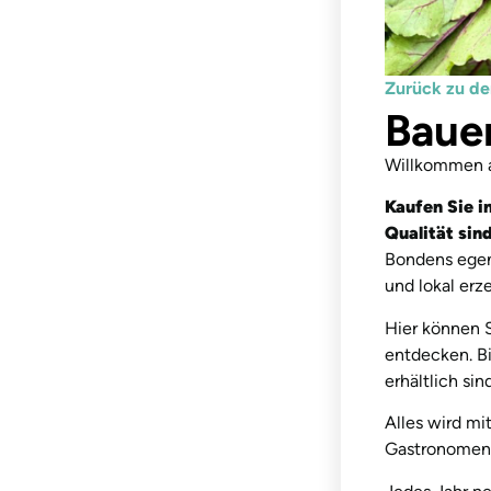
Zurück zu de
Baue
Willkommen a
Kaufen Sie i
Qualität sind
Bondens egen 
und lokal erz
Hier können S
entdecken. Bi
erhältlich sind
Alles wird m
Gastronomen 