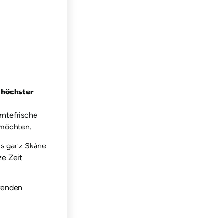
n höchster
rntefrische
 möchten.
us ganz Skåne
ze Zeit
hrenden