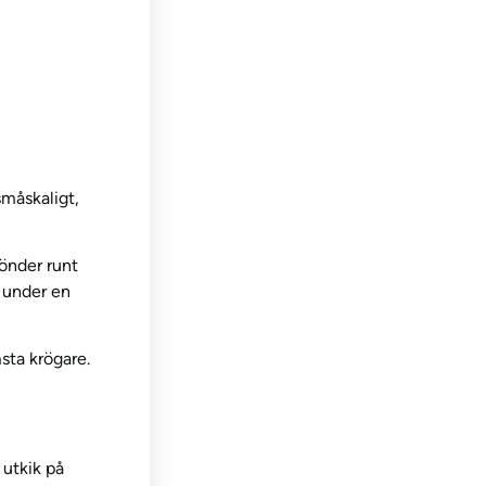
måskaligt,
önder runt
 under en
msta krögare.
 utkik på