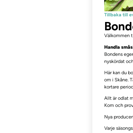
Tillbaka til
Bond
Välkommen ti
Handla småsk
Bondens egen
nyskördat och
Här kan du bo
om i Skåne. T
kortare period
Allt är odlat 
Kom och pro
Nya producent
Varje säsongs