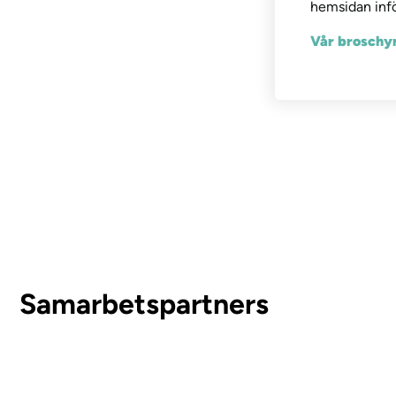
hemsidan infö
Vår broschyr
Samarbetspartners