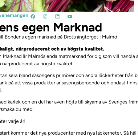
l evenemangen
ens egen Marknad
ll Bondens egen marknad på Drottningtorget i Malmö
aligt, närproducerat och av högsta kvalitet.
 Marknad är Malmös enda matmarknad för dig som vill handla s
 närproducerat av högsta kvalitet.
tanisera bland säsongens primörer och andra läckerheter från b
änk på att vissa produkter är säsongsberoende och endast finns
.
med kärlek och en del har även höjts till skyarna av Sveriges frä
vsmaka du med!
er varje år!
start kommer det nya producenter med nya läckerheter. Så håll