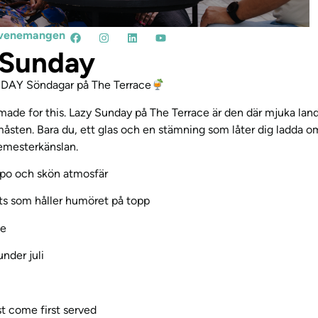
l evenemangen
 Sunday
AY Söndagar på The Terrace
ade for this. Lazy Sunday på The Terrace är den där mjuka lan
åsten. Bara du, ett glas och en stämning som låter dig ladda o
semesterkänslan.
po och skön atmosfär
s som håller humöret på topp
ce
nder juli
rst come first served