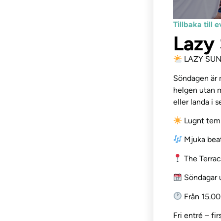
Tillbaka til
Lazy
LAZY SUND
Söndagen är m
helgen utan m
eller landa i 
Lugnt tem
Mjuka beat
The Terra
Söndagar u
Från 15.00
Fri entré – fi