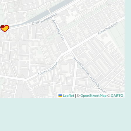
|
©
©
Leaflet
OpenStreetMap
CARTO