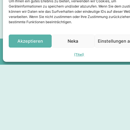
Um Ihnen ein gutes Erlebnis zu bieten, verwenden wir Cookies, um
Geräteinformationen zu speichern und/oder abzurufen. Wenn Sie dem zus
können wir Daten wie das Surfverhalten oder eindeutige IDs auf dieser Web
verarbeiten. Wenn Sie nicht zustimmen oder Ihre Zustimmung zurückziehen
bestimmte Funktionen beeinträchtigen.
Akzeptieren
Neka
Einstellungen 
{Titel}
Sidor
Die Stadt erleben
Hier finden Sie
Über uns
Mitgliedschaft
Geschenkgutscheine