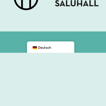
Deutsch
Kontakt
info@malmocity.se
presentkort@malmocity.se
ngen und Einrichtungen
ngen