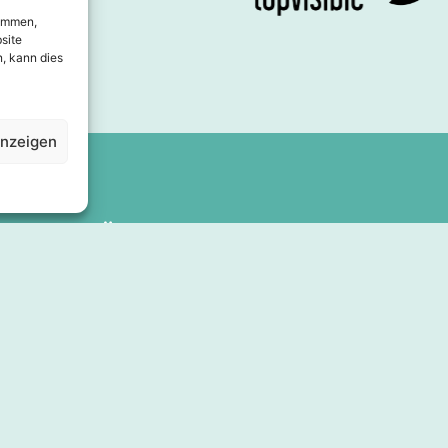
timmen,
site
, kann dies
anzeigen
Über uns
Angebot
Direktorium
Shoppa
Geschäftskonzept
Essen
Kontakt
Dienstleistu
Presse und Medien
Unterkunft
Kooperationen
Inspiration
Stadtzentrum des Jahres
Veranstaltu
Sehen & tun