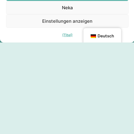
Neka
Einstellungen anzeigen
{Titel}
Deutsch
Kontakt
info@malmocity.se
presentkort@malmocity.se