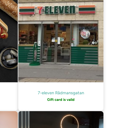
7-eleven Rådmansgatan
Gift card is valid