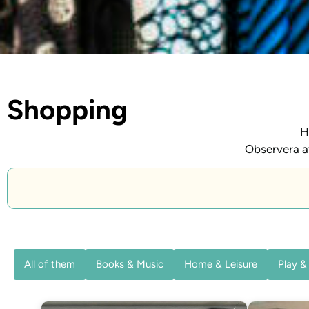
Shopping
H
Observera at
All of them
Books & Music
Home & Leisure
Play 