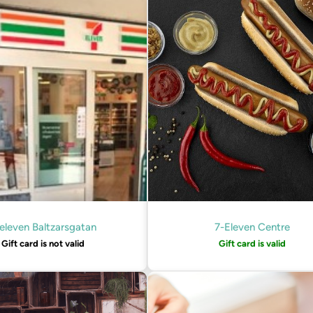
eleven Baltzarsgatan
7-Eleven Centre
Gift card is not valid
Gift card is valid