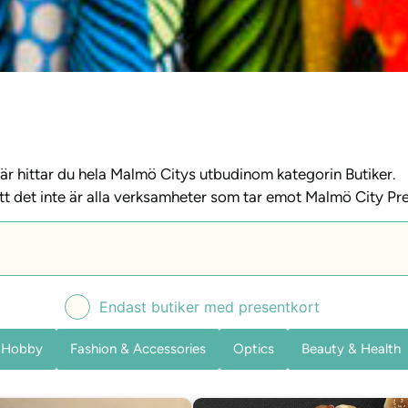
är hittar du hela Malmö Citys utbudinom kategorin Butiker.
t det inte är alla verksamheter som tar emot Malmö City Pre
Endast butiker med presentkort
& Hobby
Fashion & Accessories
Optics
Beauty & Health