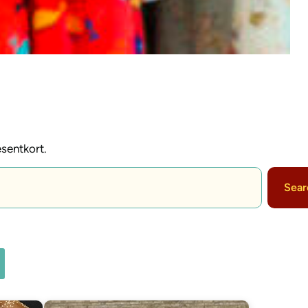
sentkort.
Sear